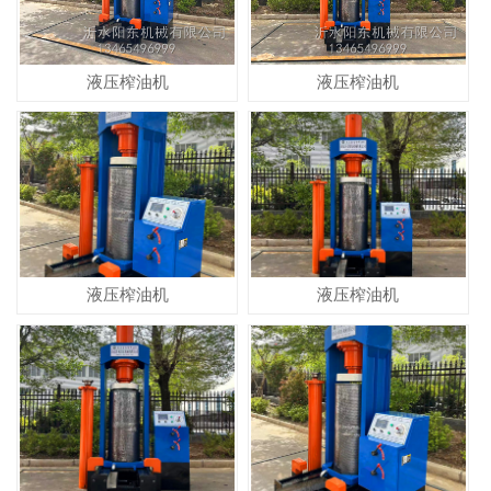
液压榨油机
液压榨油机
液压榨油机
液压榨油机